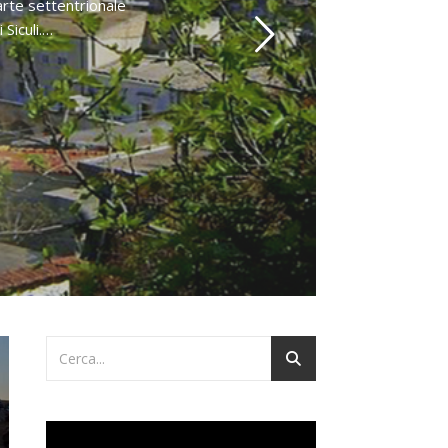
parte settentrionale
Siculi.…