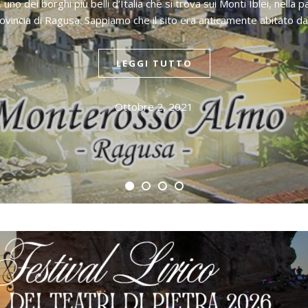
o dei borghi più belli d’Italia che si trova sui Monti Iblei, nella 
rovincia di Ragusa. Sappiamo che il sito era anticamente abitato dai 
LEGGI TUTTO
Ottobre 2, 2021