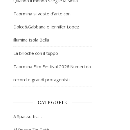
Quando il mondo sceglie la Sicilia:
Taormina si veste d’arte con
Dolce&Gabbana e Jennifer Lopez
illumina Isola Bella
La brioche con il tuppo
Taormina Film Festival 2026:Numeri da
record e grandi protagonisti
CATEGORIE
A Spasso tra…
Al Pc con Zio Totò