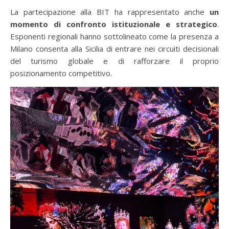
La partecipazione alla BIT ha rappresentato anche
un
momento di confronto istituzionale e strategico
.
Esponenti regionali hanno sottolineato come la presenza a
Milano consenta alla Sicilia di entrare nei circuiti decisionali
del turismo globale e di rafforzare il proprio
posizionamento competitivo.