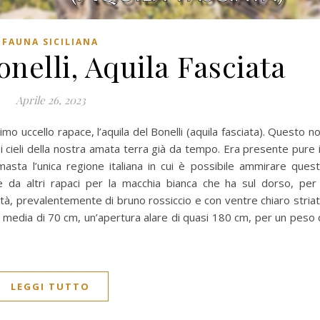
FAUNA SICILIANA
onelli, Aquila Fasciata
Aprile 26, 2023
o uccello rapace, l’aquila del Bonelli (aquila fasciata). Questo n
i cieli della nostra amata terra già da tempo. Era presente pure 
imasta l’unica regione italiana in cui è possibile ammirare ques
e da altri rapaci per la macchia bianca che ha sul dorso, per 
età, prevalentemente di bruno rossiccio e con ventre chiaro stria
a media di 70 cm, un’apertura alare di quasi 180 cm, per un peso 
LEGGI TUTTO