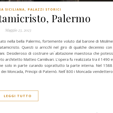
,
A SICILIANA
PALAZZI STORICI
tamicristo, Palermo
Maggio 23, 2023
uato nella bella Palermo, fortemente voluto dal barone di Misilme
atamicristo. Questi si arricchì nel giro di qualche decennio con 
liani. Desideroso di costruire un ́abitazione maestosa che potes
to architetto Matteo Carnilivari. L’opera fu realizzata tra il 1490 
ne solo in parte curando soprattutto la parte interna. Nel 1588 
 dei Moncada, Principi di Paternò. Nell ́800 i Moncada vendettero 
LEGGI TUTTO