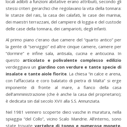
locali adibiti a funzioni abitative erano attribuiti, secondo gli
stessi criteri gerarchici che regolavano la vita della tonnara:
le stanze del rais, la casa dei calafati, le case dei marinai,
dei maestri terrazzani, del campiere di loggia e del custode
delle case della tonnara, dei camparioti, degli infanti.
Al primo piano c’erano due camere del “quarto antico” per
la gente di “serviggio” ed altre cinque camere, camere per
“dormire” e infine sala, antisala, cucina e anticucina. In
questo
articolato e polivalente complesso edilizio
verdeggiava un
giardino con verdure e tante specie di
insalate e tante aiole fiorite
. La chiesa “in calce e arena,
con l’affacciata e coro balatato di pietra di Malta” si erge
imponente di fronte al mare, a fianco della casa
dell’amministrazione (che è anche la casa del proprietario);
è dedicata sin dal secolo XVII alla S.S. Annunziata.
Nel 1981 vennero scoperte dieci vasche in muratura, nella
spiaggia “del Collo”, vicino Scalo Mandrie. All’interno, sono
state trovate
vertebre di tonno e numerose monete,