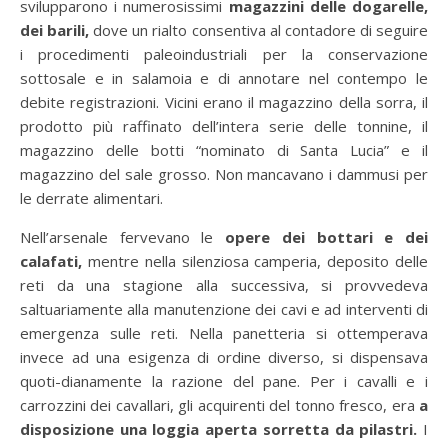
svilupparono i numerosissimi
magazzini delle dogarelle,
dei barili,
dove un rialto consentiva al contadore di seguire
i procedimenti paleoindustriali per la conservazione
sottosale e in salamoia e di annotare nel contempo le
debite registrazioni. Vicini erano il magazzino della sorra, il
prodotto più raffinato dell’intera serie delle tonnine, il
magazzino delle botti “nominato di Santa Lucia” e il
magazzino del sale grosso. Non mancavano i dammusi per
le derrate alimentari.
Nell’arsenale fervevano le
opere dei bottari e dei
calafati,
mentre nella silenziosa camperia, deposito delle
reti da una stagione alla successiva, si provvedeva
saltuariamente alla manutenzione dei cavi e ad interventi di
emergenza sulle reti. Nella panetteria si ottemperava
invece ad una esigenza di ordine diverso, si dispensava
quoti-dianamente la razione del pane. Per i cavalli e i
carrozzini dei cavallari, gli acquirenti del tonno fresco, era
a
disposizione una loggia aperta sorretta da pilastri.
I