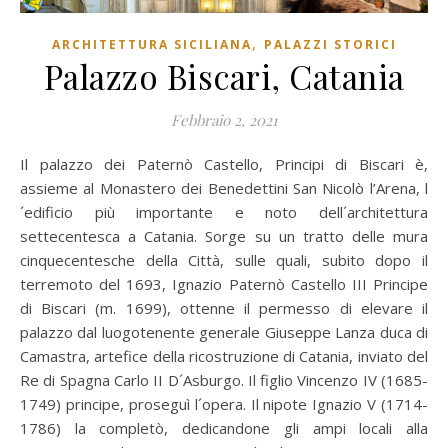
,
ARCHITETTURA SICILIANA
PALAZZI STORICI
Palazzo Biscari, Catania
Febbraio 2, 2021
Il palazzo dei Paternò Castello, Principi di Biscari è,
assieme al Monastero dei Benedettini San Nicolò l’Arena, l
´edificio più importante e noto dell´architettura
settecentesca a Catania. Sorge su un tratto delle mura
cinquecentesche della Città, sulle quali, subito dopo il
terremoto del 1693, Ignazio Paternò Castello III Principe
di Biscari (m. 1699), ottenne il permesso di elevare il
palazzo dal luogotenente generale Giuseppe Lanza duca di
Camastra, artefice della ricostruzione di Catania, inviato del
Re di Spagna Carlo II D´Asburgo. Il figlio Vincenzo IV (1685-
1749) principe, proseguì l´opera. Il nipote Ignazio V (1714-
1786) la completò, dedicandone gli ampi locali alla