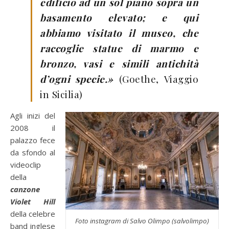
edificio ad un sol piano sopra un
basamento elevato; e qui
abbiamo visitato il museo, che
raccoglie statue di marmo e
bronzo, vasi e simili antichità
d’ogni specie.»
(Goethe, Viaggio
in Sicilia)
Agli inizi del
2008 il
palazzo fece
da sfondo al
videoclip
della
canzone
Violet Hill
della celebre
Foto instagram di Salvo Olimpo (salvolimpo)
band inglese