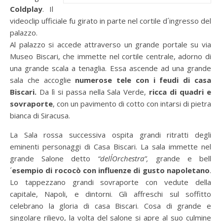
Coldplay
. Il
videoclip ufficiale fu girato in parte nel cortile d´ingresso del
palazzo.
Al palazzo si accede attraverso un grande portale su via
Museo Biscari, che immette nel cortile centrale, adorno di
una grande scala a tenaglia. Essa ascende ad una grande
sala che accoglie
numerose tele con i feudi di casa
Biscari.
Da lì si passa nella Sala Verde,
ricca di quadri e
sovraporte
, con un pavimento di cotto con intarsi di pietra
bianca di Siracusa.
La Sala rossa successiva ospita grandi ritratti degli
eminenti personaggi di Casa Biscari. La sala immette nel
grande Salone detto
“dell´Orchestra”,
grande e bell
´
esempio di rococò con influenze di gusto napoletano
.
Lo tappezzano grandi sovraporte con vedute della
capitale, Napoli, e dintorni. Gli affreschi sul soffitto
celebrano la gloria di casa Biscari. Cosa di grande e
singolare rilievo, la volta del salone si apre al suo culmine