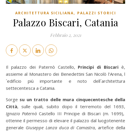
,
ARCHITETTURA SICILIANA
PALAZZI STORICI
Palazzo Biscari, Catania
Febbraio 2, 2021
Il palazzo dei Paternò Castello,
Principi di Biscari
è,
assieme al Monastero dei Benedettini San Nicolò l’Arena, l
´edificio più importante e noto dell´architettura
settecentesca a Catania.
Sorge
su un tratto delle mura cinquecentesche della
Città
, sulle quali, subito dopo il terremoto del 1693,
Ignazio Paternò
Castello III Principe di Biscari (m. 1699),
ottenne il permesso di elevare il palazzo dal luogotenente
generale
Giuseppe Lanza duca di Camastra
, artefice della