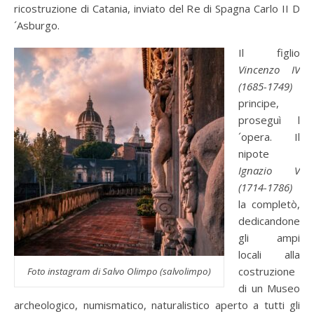
ricostruzione di Catania, inviato del Re di Spagna Carlo II D
´Asburgo.
Il figlio
Vincenzo IV
(1685-1749)
principe,
proseguì l
´opera. Il
nipote
Ignazio V
(1714-1786)
la completò,
dedicandone
gli ampi
locali alla
costruzione
Foto instagram di Salvo Olimpo (salvolimpo)
di un Museo
archeologico, numismatico, naturalistico aperto a tutti gli