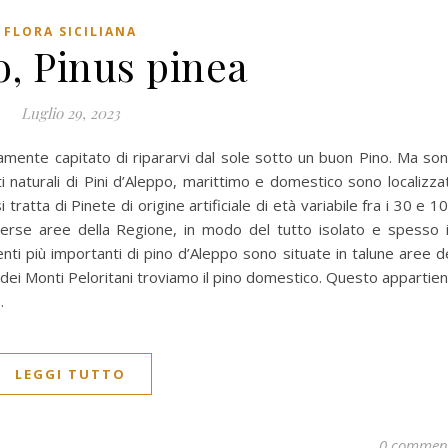
FLORA SICILIANA
o, Pinus pinea
Luglio 29, 2023
uramente capitato di ripararvi dal sole sotto un buon Pino. Ma so
i naturali di Pini d’Aleppo, marittimo e domestico sono localizzat
 tratta di Pinete di origine artificiale di età variabile fra i 30 e 1
verse aree della Regione, in modo del tutto isolato e spesso 
nti più importanti di pino d’Aleppo sono situate in talune aree d
 dei Monti Peloritani troviamo il pino domestico. Questo appartie
…
LEGGI TUTTO
0 commen