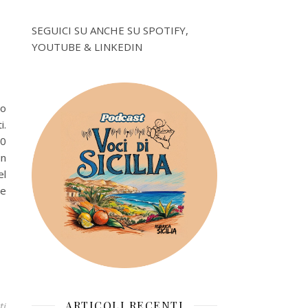
SEGUICI SU ANCHE SU SPOTIFY,
YOUTUBE & LINKEDIN
no
i.
00
in
el
ne
ARTICOLI RECENTI
ti