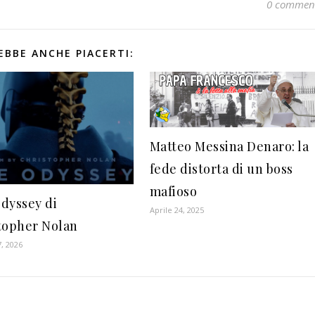
0 commen
EBBE ANCHE PIACERTI:
Matteo Messina Denaro: la
fede distorta di un boss
mafioso
dyssey di
Aprile 24, 2025
topher Nolan
, 2026