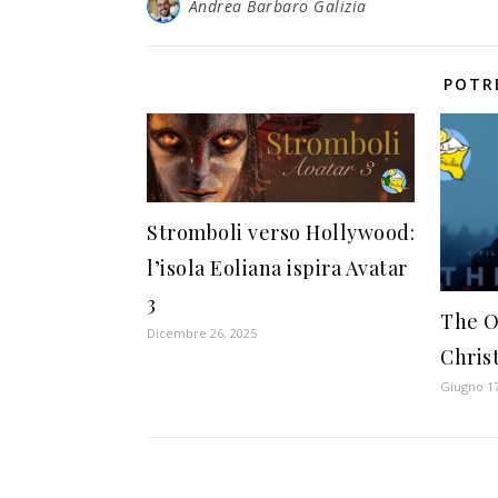
Andrea Barbaro Galizia
POTR
Stromboli verso Hollywood:
l’isola Eoliana ispira Avatar
3
The O
Dicembre 26, 2025
Chris
Giugno 17