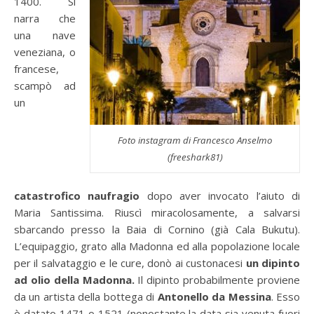
1400. Si
narra che
una nave
veneziana, o
francese,
scampò ad
un
Foto instagram di Francesco Anselmo
(freeshark81)
catastrofico naufragio
dopo aver invocato l’aiuto di
Maria Santissima. Riuscì miracolosamente, a salvarsi
sbarcando presso la Baia di Cornino (già Cala Bukutu).
L’equipaggio, grato alla Madonna ed alla popolazione locale
per il salvataggio e le cure, donò ai custonacesi
un dipinto
ad olio della Madonna.
Il dipinto probabilmente proviene
da un artista della bottega di
Antonello da Messina
. Esso
è datato 1471 o 1521 (nonostante la data sia venuta fuori