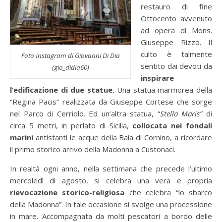
restauro di fine
Ottocento avvenuto
ad opera di Mons.
Giuseppe Rizzo. Il
culto è talmente
Foto Instagram di Giovanni Di Dia
sentito dai devoti da
(gio_didia60)
inspirare
l’edificazione di due statue.
Una statua marmorea della
“Regina Pacis” realizzata da Giuseppe Cortese che sorge
nel Parco di Cerriolo. Ed un’altra statua, “
Stella Maris”
di
circa 5 metri, in perlato di Sicilia,
collocata nei fondali
marini
antistanti le acque della Baia di Cornino, a ricordare
il primo storico arrivo della Madonna a Custonaci.
In realtà ogni anno, nella settimana che precede l’ultimo
mercoledì di agosto, si celebra una vera e propria
rievocazione storico-religiosa
che celebra “lo sbarco
della Madonna”. In tale occasione si svolge una processione
in mare. Accompagnata da molti pescatori a bordo delle