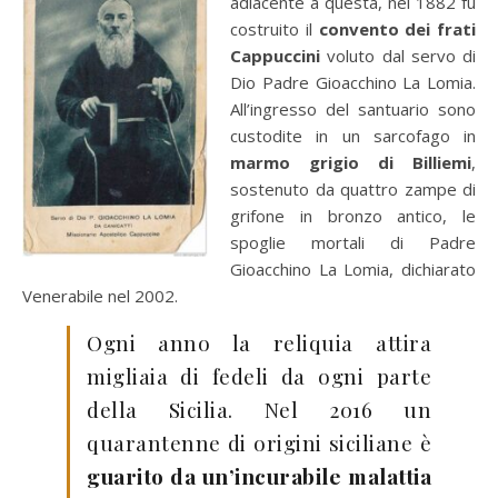
adiacente a questa, nel 1882 fu
costruito il
convento dei frati
Cappuccini
voluto dal servo di
Dio Padre Gioacchino La Lomia.
All’ingresso del santuario sono
custodite in un sarcofago in
marmo grigio di Billiemi
,
sostenuto da quattro zampe di
grifone in bronzo antico, le
spoglie mortali di Padre
Gioacchino La Lomia, dichiarato
Venerabile nel 2002.
Ogni anno la reliquia attira
migliaia di fedeli da ogni parte
della Sicilia. Nel 2016 un
quarantenne di origini siciliane è
guarito da un’incurabile malattia