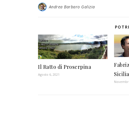
Andrea Barbaro Galizia
POTR
Fabri
Il Ratto di Proserpina
Sicili
Agosto 6, 2021
Novembre