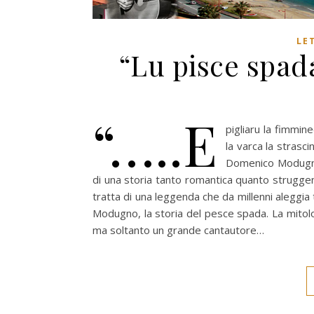
LE
“Lu pisce spa
“…..E
pigliaru la fimmined
la varca la strasci
Domenico Modugno 
di una storia tanto romantica quanto struggen
tratta di una leggenda che da millenni aleggia 
Modugno, la storia del pesce spada. La mitolo
ma soltanto un grande cantautore…