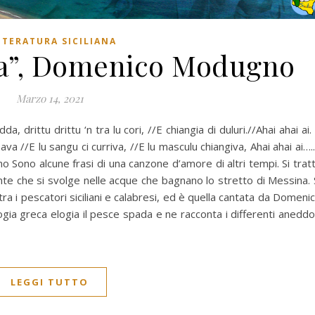
TTERATURA SICILIANA
da”, Domenico Modugno
Marzo 14, 2021
da, drittu drittu ‘n tra lu cori, //E chiangia di duluri.//Ahai ahai ai.
nava //E lu sangu ci curriva, //E lu masculu chiangiva, Ahai ahai ai….
Sono alcune frasi di una canzone d’amore di altri tempi. Si trat
te che si svolge nelle acque che bagnano lo stretto di Messina. 
tra i pescatori siciliani e calabresi, ed è quella cantata da Domeni
gia greca elogia il pesce spada e ne racconta i differenti aneddo
LEGGI TUTTO