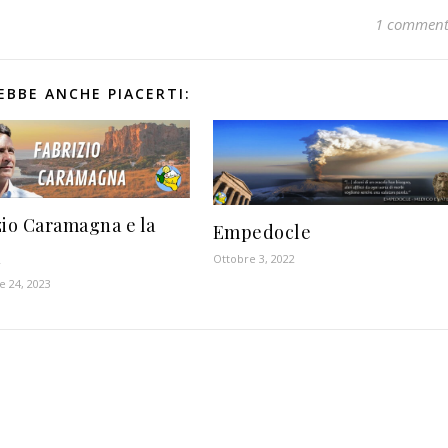
1 commen
EBBE ANCHE PIACERTI:
zio Caramagna e la
Empedocle
a
Ottobre 3, 2022
 24, 2023