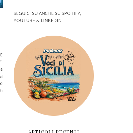
SEGUICI SU ANCHE SU SPOTIFY,
YOUTUBE & LINKEDIN
 E
.”
ta
Si
co
ti
ARTICOLI RECENTI