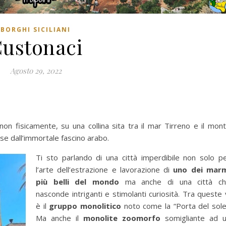
BORGHI SICILIANI
ustonaci
Agosto 29, 2022
non fisicamente, su una collina sita tra il mar Tirreno e il mon
ese dall’immortale fascino arabo.
Ti sto parlando di una città imperdibile non solo p
l’arte dell’estrazione e lavorazione di
uno dei mar
più belli del mondo
ma anche di una città c
nasconde intriganti e stimolanti curiosità. Tra queste 
è il
gruppo monolitico
noto come la “Porta del sole
Ma anche il
monolite zoomorfo
somigliante ad 