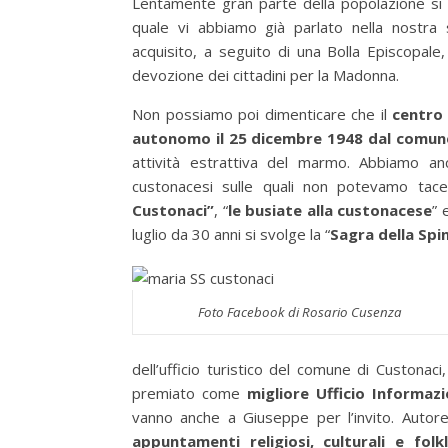
Lentamente gran parte della popolazione si 
quale vi abbiamo già parlato nella nostra so
acquisito, a seguito di una Bolla Episcopale,
devozione dei cittadini per la Madonna.
Non possiamo poi dimenticare che il
centro 
autonomo il 25 dicembre 1948 dal comune
attività estrattiva del marmo. Abbiamo anc
custonacesi sulle quali non potevamo tac
Custonaci”
, “
le busiate alla custonacese
” 
luglio da 30 anni si svolge la “
Sagra della Spi
Foto Facebook di Rosario Cusenza
dell’ufficio turistico del comune di Custonac
premiato come
migliore Ufficio Informazi
vanno anche a Giuseppe per l’invito. Autore
appuntamenti religiosi, culturali e folkl