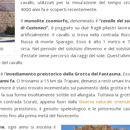
cavallo, utilizzati per la misurazione del tempo cir
4000 anni fa e scoperti recentemente.
Il
monolite zoomorfo,
denominato il
“cavallo del so
di Custonaci”
, è poggiato su due fragili pilastri lavora
artificialmente. Il cavallo si trova nella contrada Roc
Russa di monte Sparagio. Esso è alto 1 metro e 
circa. Nel periodo del solstizio d’inverno e del solstiz
6)
d’estate viene percorso dai raggi del sole. Quest’ulti
del cavallo.
è l’
insediamento preistorico della Grotta del Fantasma.
Ess
anni fa
. Ci troviamo a 15 km da Trapani, dinnanzi a resti umani tra
 femore è stato trovato incementato sul pavimento della grotta e 
er la sua forma insolitamente sottile ed allungata. Tuttavia la grot
n contrada Scurati, appena fuori dalla
Riserva naturale orienta
mento preistorico, il geosito speleologico e le pittoresche ca
ocento fino alla prima metà del Novecento.
ne
, ogni anno si inscena il