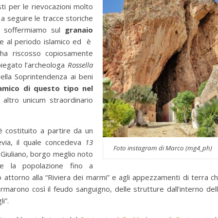
sti per le rievocazioni molto
a seguire le tracce storiche
ci soffermiamo sul
granaio
e al periodo islamico ed è
 ha riscosso copiosamente
piegato l’archeologa
Rossella
della Soprintendenza ai beni
slamico di questo tipo nel
altro unicum straordinario
è costituito a partire da un
via, il quale concedeva
13
Foto instagram di Marco (mg4_ph)
 Giuliano, borgo meglio noto
re la popolazione fino a
 attorno alla “Riviera dei marmi” e agli appezzamenti di terra c
formarono così il feudo sanguigno, delle strutture dall’interno del
i”.