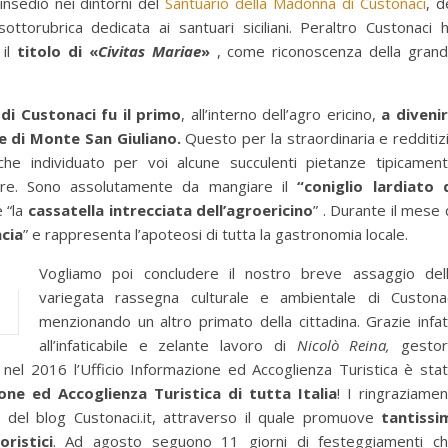
insediò nei dintorni del
Santuario della Madonna di Custonaci
, d
ttorubrica dedicata ai santuari siciliani. Peraltro Custonaci 
 il
titolo di «
Civitas Mariae
»
, come riconoscenza della gran
di Custonaci fu il primo
, all’interno dell’agro ericino,
a diveni
 di Monte San Giuliano.
Questo per la straordinaria e redditiz
he individuato per voi alcune succulenti pietanze tipicamen
ere. Sono assolutamente da mangiare il
“coniglio lardiato 
e “la
cassatella intrecciata dell’agroericino
” . Durante il mese 
ncia
” e rappresenta l’apoteosi di tutta la gastronomia locale.
Vogliamo poi concludere il nostro breve assaggio del
variegata rassegna culturale e ambientale di Custona
menzionando un altro primato della cittadina. Grazie infat
all’infaticabile e zelante lavoro di
Nicolò Reina,
gestor
i, nel 2016 l’Ufficio Informazione ed Accoglienza Turistica è sta
one ed Accoglienza Turistica di tutta Italia
! I ringraziamen
 del blog Custonaci.it, attraverso il quale promuove
tantissi
oristici
. Ad agosto seguono 11 giorni di festeggiamenti c