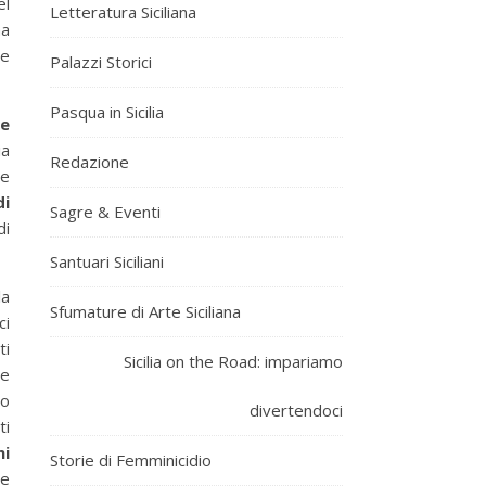
el
Letteratura Siciliana
ha
de
Palazzi Storici
Pasqua in Sicilia
re
ia
Redazione
te
di
Sagre & Eventi
di
Santuari Siciliani
la
Sfumature di Arte Siciliana
ci
ti
Sicilia on the Road: impariamo
e
to
divertendoci
ti
mi
Storie di Femminicidio
he