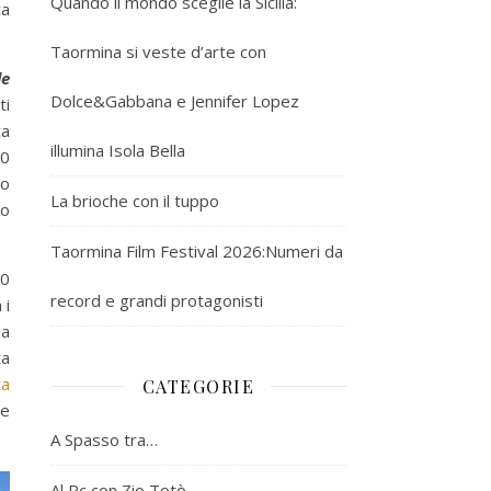
Quando il mondo sceglie la Sicilia:
ca
Taormina si veste d’arte con
le
Dolce&Gabbana e Jennifer Lopez
ti
ca
illumina Isola Bella
70
io
La brioche con il tuppo
mo
Taormina Film Festival 2026:Numeri da
0
record e grandi protagonisti
 i
ha
ta
ta
CATEGORIE
se
A Spasso tra…
Al Pc con Zio Totò