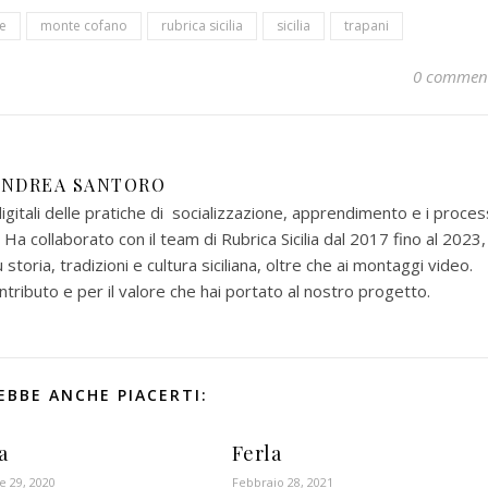
e
monte cofano
rubrica sicilia
sicilia
trapani
0 commen
ANDREA SANTORO
gitali delle pratiche di socializzazione, apprendimento e i proces
a collaborato con il team di Rubrica Sicilia dal 2017 fino al 2023,
u storia, tradizioni e cultura siciliana, oltre che ai montaggi video.
ntributo e per il valore che hai portato al nostro progetto.
EBBE ANCHE PIACERTI:
a
Ferla
 29, 2020
Febbraio 28, 2021