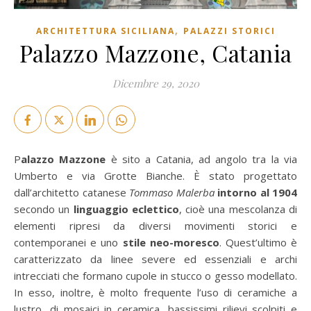
,
ARCHITETTURA SICILIANA
PALAZZI STORICI
Palazzo Mazzone, Catania
Dicembre 29, 2020
Palazzo Mazzone
è sito a Catania, ad angolo tra la via
Umberto e via Grotte Bianche. È stato progettato
dall’architetto catanese
Tommaso Malerba
intorno al 1904
secondo un
linguaggio eclettico
, cioè una mescolanza di
elementi ripresi da diversi movimenti storici e
contemporanei e uno
stile neo-moresco
. Quest’ultimo è
caratterizzato da linee severe ed essenziali e archi
intrecciati che formano cupole in stucco o gesso modellato.
In esso, inoltre, è molto frequente l’uso di ceramiche a
lustro, di mosaici in ceramica, bassissimi rilievi scolpiti e