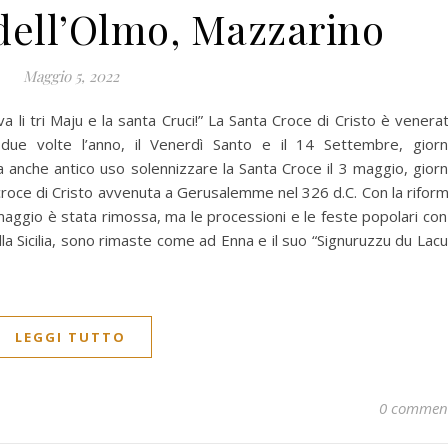
 dell’Olmo, Mazzarino
Maggio 5, 2022
, Viva li tri Maju e la santa Cruci!” La Santa Croce di Cristo è venera
 due volte l’anno, il Venerdì Santo e il 14 Settembre, gior
ra anche antico uso solennizzare la Santa Croce il 3 maggio, gior
a croce di Cristo avvenuta a Gerusalemme nel 326 d.C. Con la rifor
di maggio è stata rimossa, ma le processioni e le feste popolari con 
lla Sicilia, sono rimaste come ad Enna e il suo “Signuruzzu du Lacu
LEGGI TUTTO
0 commen