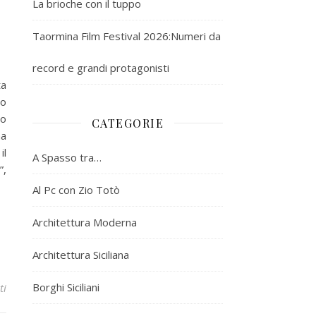
La brioche con il tuppo
Taormina Film Festival 2026:Numeri da
record e grandi protagonisti
ta
no
no
CATEGORIE
ma
il
A Spasso tra…
”,
Al Pc con Zio Totò
Architettura Moderna
Architettura Siciliana
Borghi Siciliani
ti