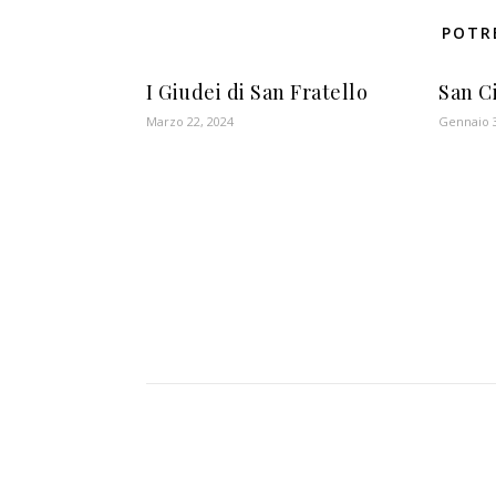
POTR
I Giudei di San Fratello
San C
Marzo 22, 2024
Gennaio 3