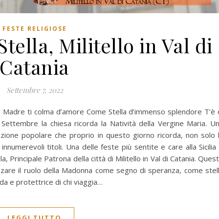
FESTE RELIGIOSE
ella, Militello in Val di
Catania
Settembre 7, 2022
ome Madre ti colma d’amore Come Stella d’immenso splendore T’è 
8 Settembre la chiesa ricorda la Natività della Vergine Maria. U
ozione popolare che proprio in questo giorno ricorda, non solo 
numerevoli titoli. Una delle feste più sentite e care alla Sicilia
, Principale Patrona della città di Militello in Val di Catania. Ques
izzare il ruolo della Madonna come segno di speranza, come stel
da e protettrice di chi viaggia…
LEGGI TUTTO