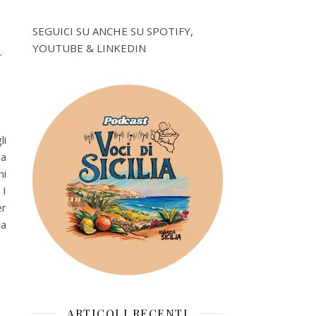
SEGUICI SU ANCHE SU SPOTIFY,
a
YOUTUBE & LINKEDIN
li
la
hi
 I
er
ia
ARTICOLI RECENTI