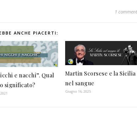
1 commen
EBBE ANCHE PIACERTI:
Martin Scorsese e la Sicilia
icchi e nacchi”. Qual
nel sangue
uo significato?
Giugno 16, 2025
 2021