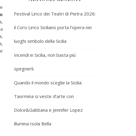
re
Festival Lirico dei Teatri di Pietra 2026:
ro
a,
il Coro Lirico Siciliano porta l’opera nei
za
a,
luoghi simbolo della Sicilia
a,
le
Incendi in Sicilia, non basta più
spegnerli.
Quando il mondo sceglie la Sicilia:
Taormina si veste d’arte con
Dolce&Gabbana e Jennifer Lopez
illumina Isola Bella