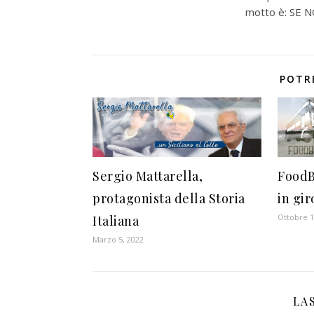
motto è: SE 
POTR
Sergio Mattarella,
FoodB
protagonista della Storia
in gir
Ottobre 1
Italiana
Marzo 5, 2022
LA