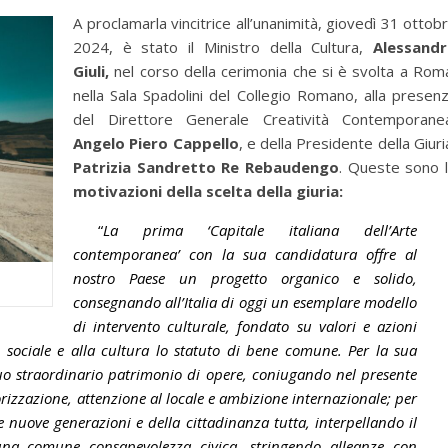
A proclamarla vincitrice all’unanimità, giovedì 31 ottob
2024, è stato il Ministro della Cultura,
Alessand
Giuli,
nel corso della cerimonia che si è svolta a Rom
nella Sala Spadolini del Collegio Romano, alla presen
del Direttore Generale Creatività Contemporane
Angelo Piero Cappello
, e della Presidente della Giuri
Patrizia Sandretto Re Rebaudengo
. Queste sono 
motivazioni della scelta della giuria:
“
La prima ‘Capitale italiana dell’Arte
contemporanea’ con la sua candidatura offre al
nostro Paese un progetto organico e solido,
consegnando all’Italia di oggi un esemplare modello
di intervento culturale, fondato su valori e azioni
 sociale e alla cultura lo statuto di bene comune. Per la sua
 suo straordinario patrimonio di opere, coniugando nel presente
rizzazione, attenzione al locale e ambizione internazionale; per
e nuove generazioni e della cittadinanza tutta, interpellando il
una comune consapevolezza civica, stringendo alleanze con