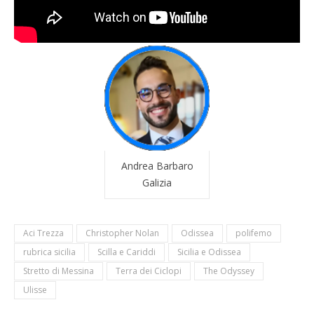
Andrea Barbaro
Galizia
Aci Trezza
Christopher Nolan
Odissea
polifemo
rubrica sicilia
Scilla e Cariddi
Sicilia e Odissea
Stretto di Messina
Terra dei Ciclopi
The Odyssey
Ulisse