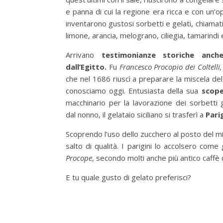
e panna di cui la regione era ricca e con un’o
inventarono gustosi sorbetti e gelati, chiamat
limone, arancia, melograno, ciliegia, tamarindi e
Arrivano
testimonianze storiche anch
dall’Egitto.
Fu
Francesco Procopio dei Coltelli,
che nel 1686 riuscì a preparare la miscela del
conosciamo oggi. Entusiasta della sua
scop
macchinario per la lavorazione dei sorbetti gh
dal nonno, il gelataio siciliano si trasferì a
Pari
Scoprendo l’uso dello zucchero al posto del miel
salto di qualità. I parigini lo accolsero come
Procope
, secondo molti anche più antico caffè 
E tu quale gusto di gelato preferisci?