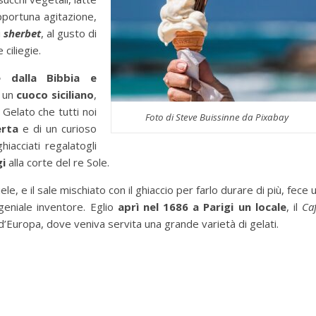
pportuna agitazione,
i
sherbet
, al gusto di
 ciliegie.
e dalla Bibbia e
un
cuoco siciliano
,
 Gelato che tutti noi
Foto di Steve Buissinne da Pixabay
erta
e di un curioso
iacciati regalatogli
gi
alla corte del re Sole.
e, e il sale mischiato con il ghiaccio per farlo durare di più, fece 
 geniale inventore. Eglio
aprì nel 1686 a Parigi un locale
, il
Ca
d’Europa, dove veniva servita una grande varietà di gelati.