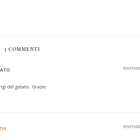
3 COMMENTI
RISPON
NATO
igi del gelato.. Grazie
RISPON
ZIA