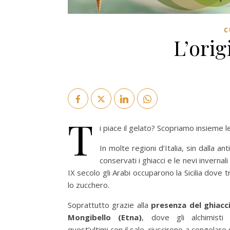
C
L’orig
T
i piace il gelato? Scopriamo insieme le
In molte regioni d’Italia, sin dalla ant
conservati i ghiacci e le nevi invernal
IX secolo gli Arabi occuparono la Sicilia dove 
lo zucchero.
Soprattutto grazie alla
presenza del ghiacci
Mongibello (Etna)
, dove gli alchimisti
quest’ultimi con il sale, riuscirono a congelare 