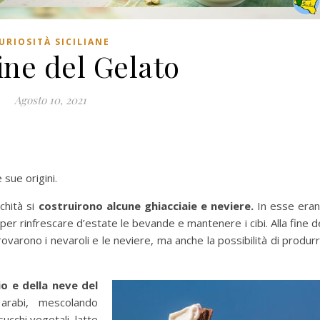
URIOSITÀ SICILIANE
ine del Gelato
Agosto 10, 2021
 sue origini.
ichità si
costruirono alcune ghiacciaie e neviere.
In esse era
i per rinfrescare d’estate le bevande e mantenere i cibi. Alla fine d
trovarono i nevaroli e le neviere, ma anche la possibilità di produr
o e della neve del
 arabi, mescolando
succhi vegetali, latte