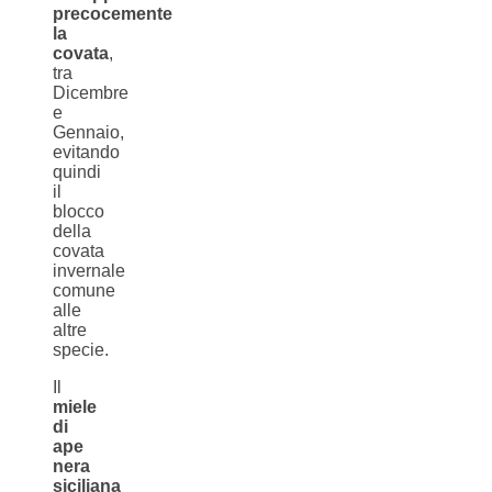
precocemente
la
covata
,
tra
Dicembre
e
Gennaio,
evitando
quindi
il
blocco
della
covata
invernale
comune
alle
altre
specie.
Il
miele
di
ape
nera
siciliana