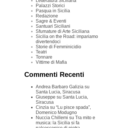
Letteratura Siciliana
Palazzi Storici
Pasqua in Sicilia
Redazione
Sagre & Eventi
Santuari Siciliani
Sfumature di Arte Siciliana
Sicilia on the Road: impariamo
divertendoci
Storie di Femminicidio
Teatri
Tonnare
Vittime di Mafia
Commenti Recenti
Andrea Barbaro Galizia
su
Santa Lucia, Siracusa
Giuseppe
su
Santa Lucia,
Siracusa
Cinzia
su
“Lu pisce spada”,
Domenico Modugno
Nuccia Chillemi
su
Tra mito e
musica: la Sicilia si fa
palcoscenico di pietra