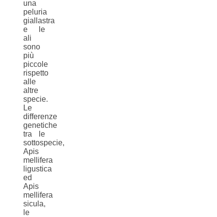
una
peluria
giallastra
e le
ali
sono
più
piccole
rispetto
alle
altre
specie.
Le
differenze
genetiche
tra le
sottospecie,
Apis
mellifera
ligustica
ed
Apis
mellifera
sicula,
le