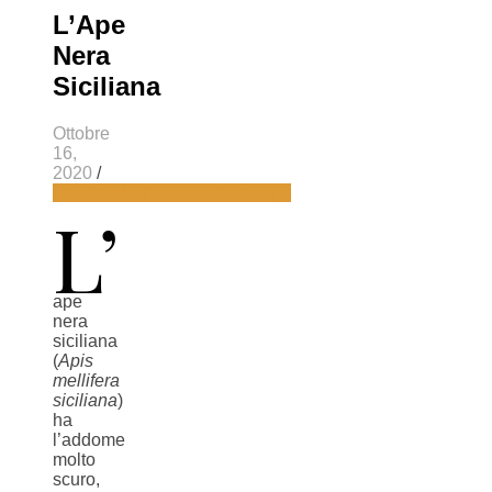
L’Ape
Nera
Siciliana
Ottobre
16,
2020
/
Facebook
X
LinkedIn
WhatsApp
L’
ape
nera
siciliana
(
Apis
mellifera
siciliana
)
ha
l’addome
molto
scuro,