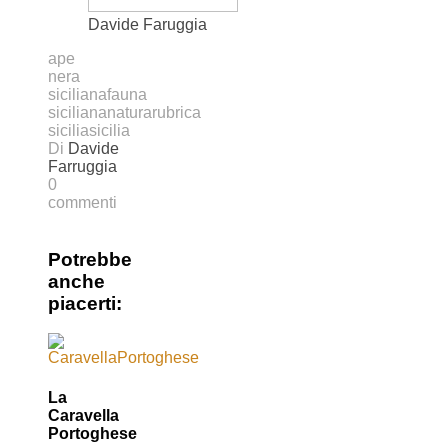
Davide Faruggia
ape
nera
siciliana
fauna
siciliana
natura
rubrica
sicilia
sicilia
Di
Davide
Farruggia
0
commenti
Potrebbe
anche
piacerti:
La
Caravella
Portoghese