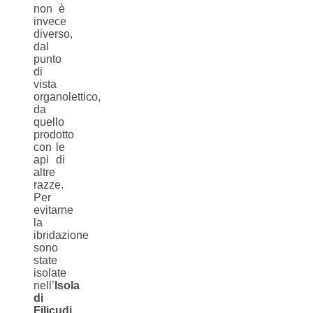
non è
invece
diverso,
dal
punto
di
vista
organolettico,
da
quello
prodotto
con le
api di
altre
razze.
Per
evitarne
la
ibridazione
sono
state
isolate
nell’
Isola
di
Filicudi