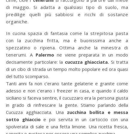
cime, cioè i
tenerumi
si raccolgono a partire dal mese
di maggio. Si adatta a qualsiasi tipo di suolo, ma
predilige quelli più sabbiosi e ricchi di sostanze
organiche.
In cucina spazia di fantasia come la strepitosa pasta
con la zucchina fritta, ma è buonissima anche a
spezzatino o ripiena. Ottima anche la minestra di
tenerumi.
A
Palermo
ne viene preparata in un modo
decisamente particolare: la
cucuzza ghiacciata.
Si tratta
di un cibo di strada un tempo molto popolare ed ora quasi
del tutto scomparso.
Tanti anni fa non c’erano tante gelaterie e granite come
adesso e non c’erano i freezer in casa, e quando il caldo
siciliano si faceva sentire, il cucuzzaro era la persona giusta
in grado di rinfrescare la gente. Stiamo parlando della
Cucuzza agghiacciata. Una
zucchina bollita e messa
sotto ghiaccio
e poi servita in un cartoccio con una
spolverata di sale e una fetta limone. Una ricetta fresca,
saporita e gustosa per essere una semplice zucchina.