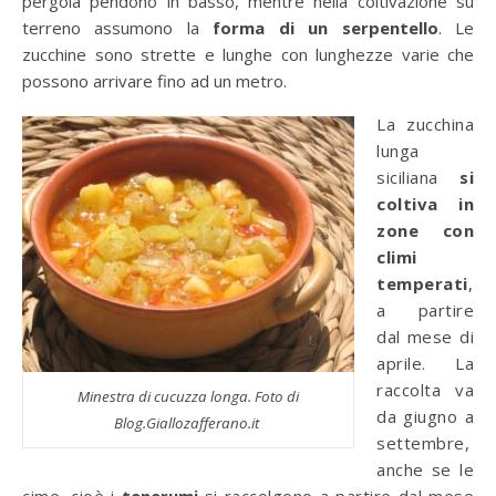
pergola pendono in basso, mentre nella coltivazione su
terreno assumono la
forma di un serpentello
. Le
zucchine sono strette e lunghe con lunghezze varie che
possono arrivare fino ad un metro.
La zucchina
lunga
siciliana
si
coltiva in
zone con
climi
temperati
,
a partire
dal mese di
aprile. La
raccolta va
Minestra di cucuzza longa. Foto di
da giugno a
Blog.Giallozafferano.it
settembre,
anche se le