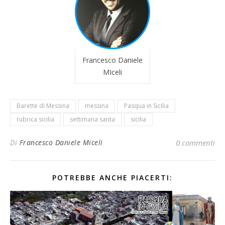
Francesco Daniele
MIceli
Barette di Messina
messina
Pasqua in Sicilia
rubrica sicilia
settimana santa
sicilia
Di
Francesco Daniele Miceli
0 commenti
POTREBBE ANCHE PIACERTI: