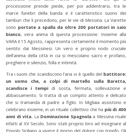
processione prende piede, per poi addentrarsi, tra le
marce funebri della banda e il caratteristico suono dei
tamburi che li precedono, per le vie di Messina. La Varette
sono
portate a spalla da oltre 200 portatori in saio
bianco
, vera anima di questa processione. Insieme alla
VARA il 15 Agosto, rappresenta certamente il momento più
sentito dai Messinesi. Un vero e proprio nodo cruciale
dell’anima della città in cui si mescolano sacro e profano,
preghiere e silenzio, folla e intimità.
Tra i suoni che scandiscono l’aria vi è quello del
battitore:
un uomo che, a colpi di martello sulla Baretta,
scandisce i tempi
di sosta, fermata, sollevazione e
abbassamento. Si tratta di un compito attento e delicato
che si tramanda di padre a figlio. In Migliaia assistono e
celebrano insieme, in un rituale collettivo che ha
più di 400
anni di vita.
La
Dominazione Spagnola
a Messina risale
infatti al XV Secolo. Sono stati proprio loro ad insegnare al
Popolo Siciliano a vivere il giorno del dolore con trionfo. Gli