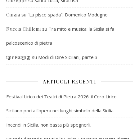
su
Santa Lucia, Siracusa
Giuseppe
su
“Lu pisce spada”, Domenico Modugno
Cinzia
su
Tra mito e musica: la Sicilia si fa
Nuccia Chillemi
palcoscenico di pietra
su
Modi di Dire Siciliani, parte 3
ឆ្នោតអនឡាញ
ARTICOLI RECENTI
Festival Lirico dei Teatri di Pietra 2026: il Coro Lirico
Siciliano porta l’opera nei luoghi simbolo della Sicilia
Incendi in Sicilia, non basta più spegnerli.
Quando il mondo sceglie la Sicilia: Taormina si veste d’arte