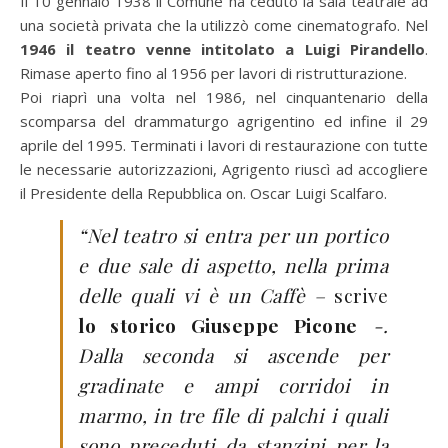
Il 10 gennaio 1938 il Comune ha ceduto la sala teatrale ad
una società privata che la utilizzò come cinematografo. Nel
1946 il teatro venne intitolato a Luigi Pirandello
.
Rimase aperto fino al 1956 per lavori di ristrutturazione.
Poi riaprì una volta nel 1986, nel cinquantenario della
scomparsa del drammaturgo agrigentino ed infine il 29
aprile del 1995. Terminati i lavori di restaurazione con tutte
le necessarie autorizzazioni, Agrigento riuscì ad accogliere
il Presidente della Repubblica on. Oscar Luigi Scalfaro.
“Nel teatro si entra per un portico
e due sale di aspetto, nella prima
delle quali vi è un Caffè –
scrive
lo storico Giuseppe Picone
-.
Dalla seconda si ascende per
gradinate e ampi corridoi in
marmo, in tre file di palchi i quali
sono preceduti da stanzini per la