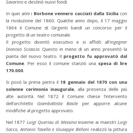
Savarino
e destinò nuovi fondi.
In quei anni i
Borbone vennero cacciati dalla Sicilia
con
la rivoluzione del 1860. Qualche anno dopo, il 17 maggio
1864 il Comune di Girgenti bandì un concorso per il
progetto di un teatro comunale.
Il progetto diventò esecutivo e si affidò all
’ingegner
Dionisio Sciascia
. Questo in meno di un anno presentò la
pianta del nuovo teatro. Il
progetto fu approvatò dal
Comune
. Per esso il comune stanziò una
spesa di lire
170.000
.
Si posò la prima pietra il
18 gennaio del 1870 con una
solenne cerimonia inaugurale
, alla presenza delle più
alte autorità. Nel 1872 il Comune chiese l’intervento
dell’
architetto Giambattista Basile
per apporre alcune
modifiche al progetto approvato.
Nel 1877
Luigi Queriau di Messina
insieme ai maestri
Luigi
Sacco, Antonio Tavella e Giuseppe Belloni
realizzò la pittura