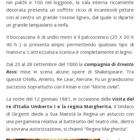
nei palchi e 100 nel loggione, la sala interna riccamente
decorata presenta un soffitto ricco di incantevoli pitture
con al centro un grande rosone ligneo, dal quale si diparte
un grande lampadario a ninfa.
Il boccascena è di undici metri e il palcoscenico (25 X 30 X
40 h ) si presenta ampio permettendo qualsiasi tipo di
manovra. L’attrezzatura scenica è completamente in legno.
Dal 23 al 28 settembre del 1880 la
compagnia di
Ernesto
Ross
i
mise in scena alcune opere di Shakespeare. Tra
queste Otello, Amleto, Re Lear, Nerone. Fu un grandissimo
successo soprattutto con il Kean e con “Morte civile”.
La notte del 12 gennaio 1881, in occasione della
visita del
re d’Italia Umberto I e la regina Margherita
, il Sindaco
di Girgenti diede a Sua Maestà la Regina un astuccio con
una pergamena relativa al battesimo del teatro che, dietro
la sovrana autorizzazione, si chiamò “Regina Margherita”.