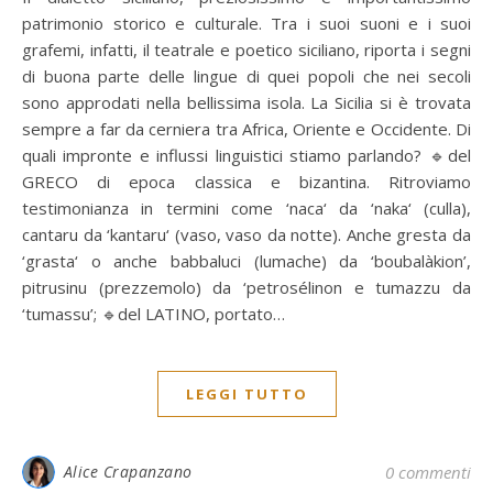
patrimonio storico e culturale. Tra i suoi suoni e i suoi
grafemi, infatti, il teatrale e poetico siciliano, riporta i segni
di buona parte delle lingue di quei popoli che nei secoli
sono approdati nella bellissima isola. La Sicilia si è trovata
sempre a far da cerniera tra Africa, Oriente e Occidente. Di
quali impronte e influssi linguistici stiamo parlando? 🔹del
GRECO di epoca classica e bizantina. Ritroviamo
testimonianza in termini come ‘naca‘ da ‘naka‘ (culla),
cantaru da ‘kantaru‘ (vaso, vaso da notte). Anche gresta da
‘grasta‘ o anche babbaluci (lumache) da ‘boubalàkion’,
pitrusinu (prezzemolo) da ‘petrosélinon e tumazzu da
‘tumassu’; 🔹del LATINO, portato…
LEGGI TUTTO
Alice Crapanzano
0 commenti